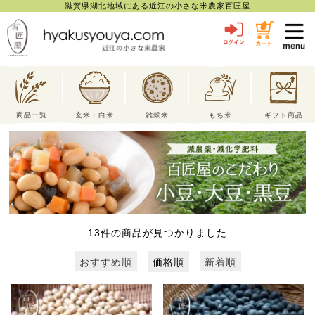
滋賀県湖北地域にある近江の小さな米農家百匠屋
toggl
navig
商品一覧
玄米・白米
雑穀米
もち米
ギフト商品
13
件の商品が見つかりました
おすすめ順
価格順
新着順