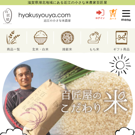
滋賀県湖北地域にある近江の小さな米農家百匠屋
toggl
navig
商品一覧
玄米・白米
雑穀米
もち米
ギフト商品