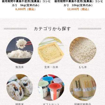
無農薬）コシヒ
栽培期間中農薬不使用(無農薬）コシヒ
栽培期間中農薬不使用(
米のみ）
カリ 10kg(玄米のみ）
カリ 2kg(玄
込）
12,000円
（税込）
2,500円
（税
カテゴリから探す
無洗米
玄米・白米
もち米
雑穀米
ギフトセット
同梱可能商品