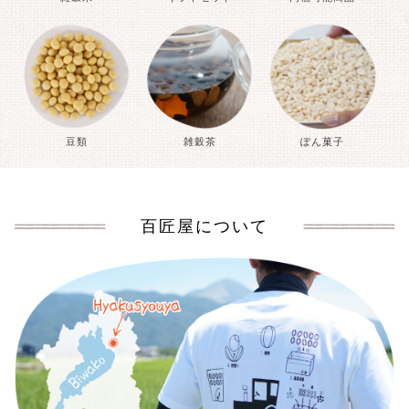
豆類
雑穀茶
ぽん菓子
百匠屋について