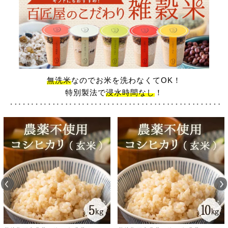
無洗米
なのでお米を洗わなくてOK！
特別製法で
浸水時間なし
！