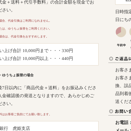
代金＋送料＋代引手数料」の合計金額を現金でお
ださい。
日時指
日にち
場合、代金引換はご利用になれません。
たは、ゆうちょ振替をご利用ください。
場合は、代金引換をおすすめします。
い上げ合計 10,000円まで・・・330円
い上げ合計 10,000円以上・・・440円
お客さ
・ゆうちょ振替の場合
お客さ
換、誤
後7日以内に「商品代金＋送料」をお振込みくださ
品到着
入金確認後の発送となりますので、あらかじめご
送くだ
ださい。
料はお客様ご負担にてお願い致します。
お電話
銀行 虎姫支店
メール