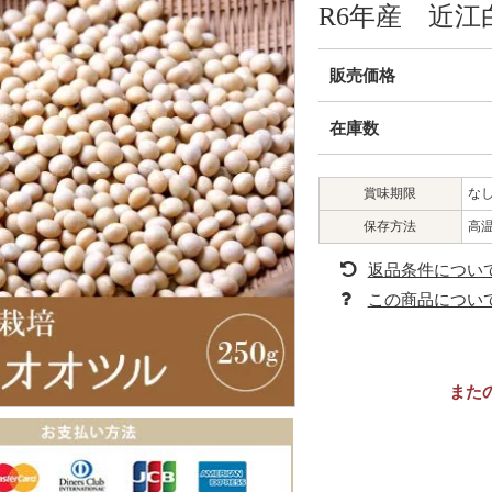
R6年産 近江白
販売価格
在庫数
賞味期限
な
保存方法
高
返品条件につい
この商品につい
また