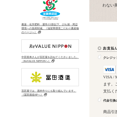
わない
農薬・化学肥料：通常の5割以下。びわ湖・周辺
環境への負荷削減。［滋賀県環境こだわり農産物
のページへ］
中田英寿さんが百匠屋を訪ねてくださいました。
クレジッ
［ReVALUE NIPPONへ］
VISA 
ます。
支払く
百匠屋では、酒米作りにも取り組んでいます。
［冨田酒造HPへ］
代金引換
商品引