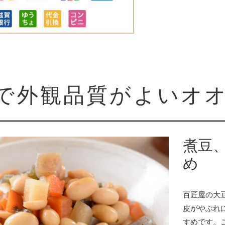
で外観品質がよいオ
煮豆
め
百匠屋の大
皮がやぶれ
すめです。