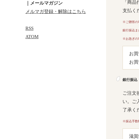
「商品
｜メールマガジン
支払く
メルマガ登録・解除はこちら
※ご贈答の
RSS
銀行振込ま
ATOM
※お急ぎの
お買
お買
銀行振込
ご注文
い。ご
了承く
※振込手数
滋賀