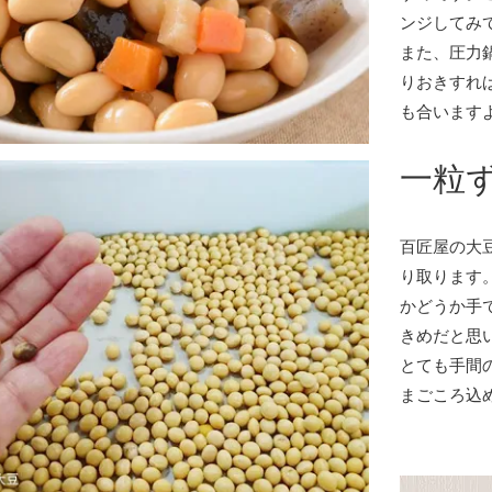
ンジしてみ
また、圧力
りおきすれ
も合います
一粒
百匠屋の大
り取ります
かどうか手
きめだと思
とても手間
まごころ込