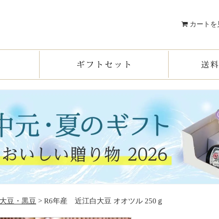
カートを
大豆・黒豆
> R6年産 近江白大豆 オオツル 250ｇ