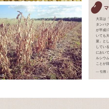
大豆は
タンパ
が平成1
いても
菜」と
している
におい
ルシウム
ことが
― 引用