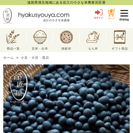
滋賀県湖北地域にある近江の小さな米農家百匠屋
toggl
navig
商品一覧
玄米・白米
雑穀米
もち米
ギフト商品
ホーム
>
小豆・大豆・黒豆