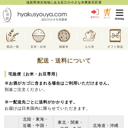
滋賀県湖北地域にある近江の小さな米農家百匠屋
toggl
navig
商品一覧
玄米・白米
雑穀米
もち米
ギフト商品
配送・送料について
宅急便［お米・お豆専用］
※お酒がカゴに含まれる場合はご利用いただけません。
別途ご注文ください。
※一配送先ごとに送料がかかります。
お届けは日本国内に限らせていただきます。
北陸・東海・
東北・関東・
近畿・中国・
北海道・沖縄