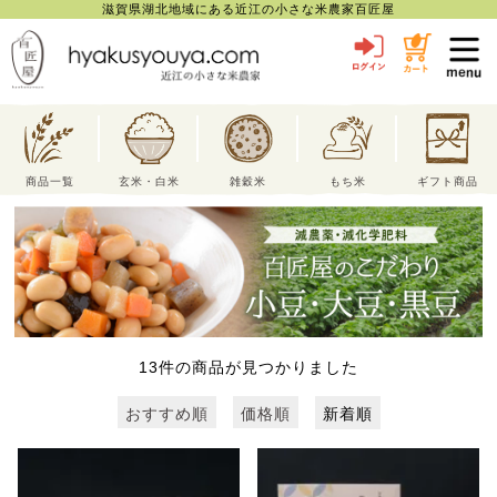
滋賀県湖北地域にある近江の小さな米農家百匠屋
toggl
navig
商品一覧
玄米・白米
雑穀米
もち米
ギフト商品
13
件の商品が見つかりました
おすすめ順
価格順
新着順