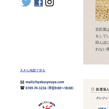
百匠屋
をして
田んぼ
わない
大きな地図で見る
クレジッ