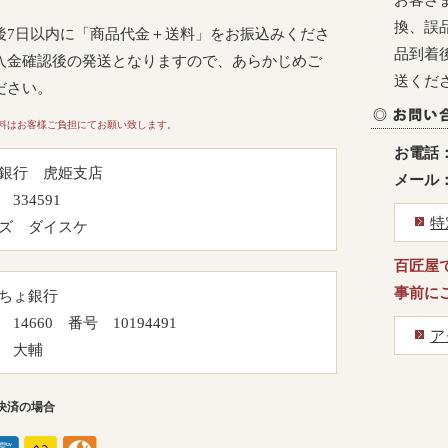
換、誤
後7日以内に「商品代金＋送料」をお振込みくださ
品到着
入金確認後の発送となりますので、あらかじめご
送くだ
ださい。
料はお客様ご負担にてお願い致します。
お電話
銀行 虎姫支店
メール
334591
特
ズ ダイスケ
百匠屋
事前に
ちょ銀行
14660 番号 10194491
ア
 大輔
決済の場合