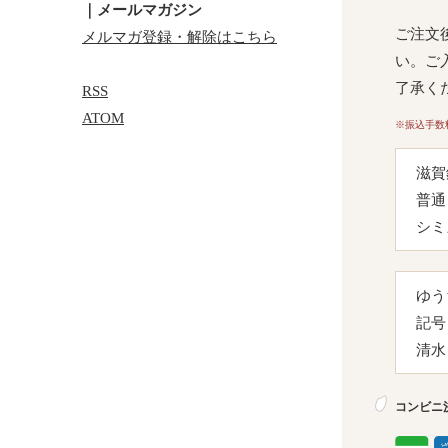
｜メールマガジン
ご注文
メルマガ登録・解除はこちら
い。ご
了承く
RSS
ATOM
※振込手数
滋賀
普通 
シミ
ゆう
記号 
清水
コンビニ