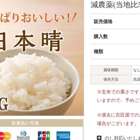
減農薬(当地比
販売価格
購入数
種類
賞味期限
な
保存方法
高
※玄米での重さです
いますので、予めご
※過去に百匠屋での
場合がございます。
のし対応いたし