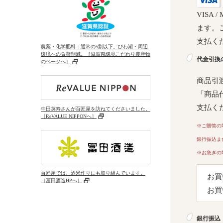
VISA 
ます。
支払く
農薬・化学肥料：通常の5割以下。びわ湖・周辺
環境への負荷削減。［滋賀県環境こだわり農産物
代金引換
のページへ］
商品引
「商品
支払く
中田英寿さんが百匠屋を訪ねてくださいました。
［ReVALUE NIPPONへ］
※ご贈答の
銀行振込ま
※お急ぎの
百匠屋では、酒米作りにも取り組んでいます。
お買
［冨田酒造HPへ］
お買
銀行振込