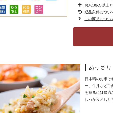
お米10KG以上
返品条件につい
この商品につい
あっさり
日本晴のお米は
ー、牛丼などご
を握るには最適
しっかりとした