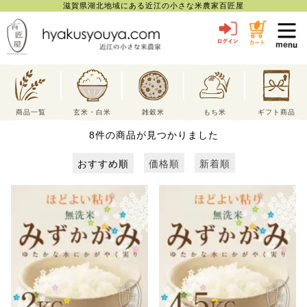
滋賀県湖北地域にある近江の小さな米農家百匠屋
toggl
navig
商品一覧
玄米・白米
雑穀米
もち米
ギフト商品
8
件の商品が見つかりました
おすすめ順
価格順
新着順