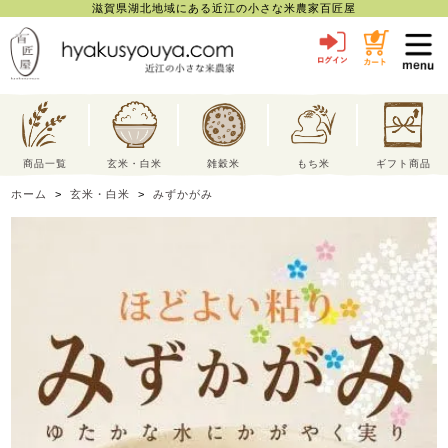
滋賀県湖北地域にある近江の小さな米農家百匠屋
toggl
navig
商品一覧
玄米・白米
雑穀米
もち米
ギフト商品
ホーム
>
玄米・白米
>
みずかがみ