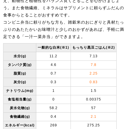
え、動物性と植物性をバランス良くとることを心がけましょ
う。また食物繊維、ミネラルはサプリメントに頼らずふだんの
食事からとることがおすすめです。
コンビニ弁当に頼りがちな方も、雑穀米のおにぎりと具材たっ
ぷりのあたたかいお味噌汁と少しのおかずがあれば、手軽に満
足できる「一汁一菜弁当」ができますよ。
一般的な白米(※1)
もっちり黒豆ごはん(※2)
水分(g)
11.2
7.13
タンパク質(g)
4.6
7.8
脂質(g)
0.7
2.25
灰分(g)
0.3
0.83
ナトリウム(mg)
1
1.5
食塩相当量(g)
0
0.00375
炭水化物(g)
58.2
57
食物繊維(g)
0.4
2.1
エネルギー(kcal)
269
275.25