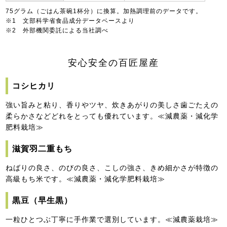
75グラム（ごはん茶碗1杯分）に換算。加熱調理前のデータです。
※1 文部科学省食品成分データベースより
※2 外部機関委託による当社調べ
安心安全の百匠屋産
コシヒカリ
強い旨みと粘り、香りやツヤ、炊きあがりの美しさ歯ごたえの
柔らかさなどどれをとっても優れています。≪減農薬・減化学
肥料栽培≫
滋賀羽二重もち
ねばりの良さ、のびの良さ、こしの強さ、きめ細かさが特徴の
高級もち米です。≪減農薬・減化学肥料栽培≫
黒豆（早生黒）
一粒ひとつぶ丁寧に手作業で選別しています。≪減農薬栽培≫