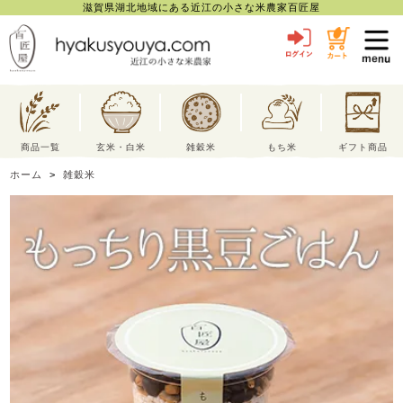
滋賀県湖北地域にある近江の小さな米農家百匠屋
toggl
navig
商品一覧
玄米・白米
雑穀米
もち米
ギフト商品
ホーム
>
雑穀米