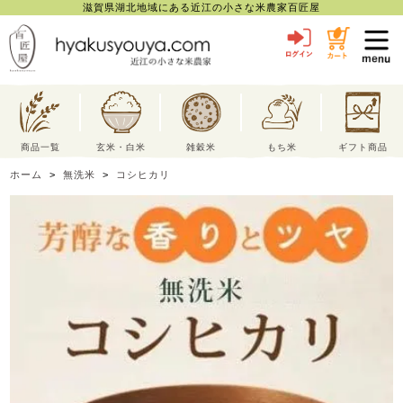
滋賀県湖北地域にある近江の小さな米農家百匠屋
toggl
navig
商品一覧
玄米・白米
雑穀米
もち米
ギフト商品
ホーム
>
無洗米
>
コシヒカリ