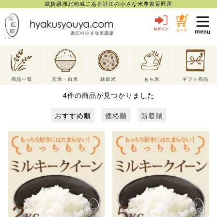
滋賀県湖北地域にある近江の小さな米農家百匠屋
toggl
navig
商品一覧
玄米・白米
雑穀米
もち米
ギフト商品
4
件の商品が見つかりました
おすすめ順
価格順
新着順