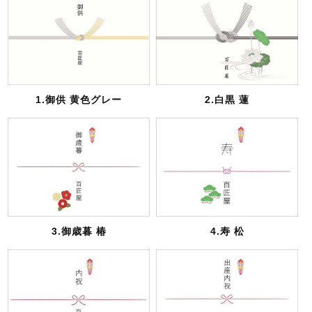
1.御供 黄色グレー
2.白黒 蓮
3.御歳暮 椿
4.寿 松