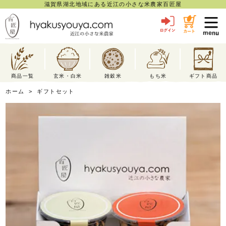
滋賀県湖北地域にある近江の小さな米農家百匠屋
toggl
navig
商品一覧
玄米・白米
雑穀米
もち米
ギフト商品
ホーム
>
ギフトセット