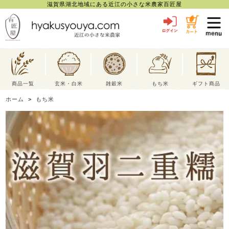
滋賀県湖北地域にある近江の小さな米農家百匠屋
toggl
navig
商品一覧
玄米・白米
雑穀米
もち米
ギフト商品
ホーム
>
もち米