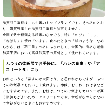
滋賀羽二重糯は、もち米のトップブランドです。その名のとお
り、滋賀県産しか滋賀羽二重糯とは言えません。
全国で数十種類ある糯米のなかでも、特に「のび」「こし」
「ねばり」に優れています。食べたときの「絹のような、なめ
らかさ」は「羽二重」の名にふさわしく、全国的に有名な老舗
和菓子店において高級和菓子の原料として使われています。
ふつうの炊飯器でお手軽に。「ハレの食事」や「ア
スリート食」にも
お餅というと「蒸すのが大変そう」と思われがちですが、ふつ
うの炊飯器でもおいしく炊けます。赤飯、おこわ、おはぎなど
におすすめです。また、お餅はふつうのご飯よりカロリーが高
く腹持ちがよいため、アスリートの方や、食感がなめらかなの
で食欲がないときにもおすすめです。