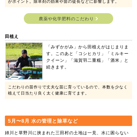
がポイント。除草剤の効果や苗の徒長などに影響します。
農薬や化学肥料のこだわり
田植え
「みずかがみ」から田植えがはじまりま
す。このあと「コシヒカリ」「ミルキー
クイーン」「滋賀羽二重糯」「酒米」と
続きます。
こだわりの苗作りで丈夫な苗に育っているので、本数を少なく
植えて日当たり良く太く健康に育てます。
5月〜8月 水の管理と除草など
姉川と草野川に挟まれた三田村の土地は一見、水に困らない