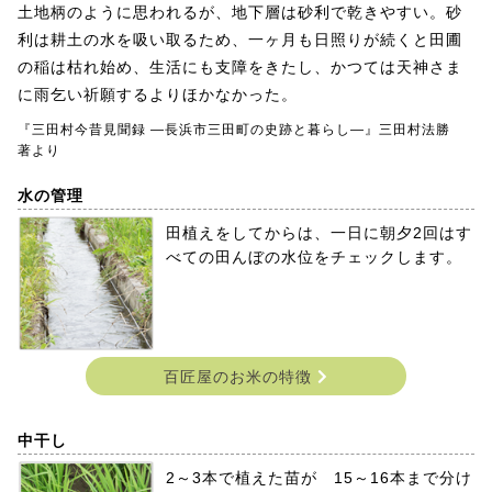
土地柄のように思われるが、地下層は砂利で乾きやすい。砂
利は耕土の水を吸い取るため、一ヶ月も日照りが続くと田圃
の稲は枯れ始め、生活にも支障をきたし、かつては天神さま
に雨乞い祈願するよりほかなかった。
『三田村今昔見聞録 ―長浜市三田町の史跡と暮らし―』三田村法勝
著より
水の管理
田植えをしてからは、一日に朝夕2回はす
べての田んぼの水位をチェックします。
百匠屋のお米の特徴
中干し
2～3本で植えた苗が 15～16本まで分け