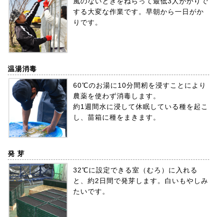
風のないときをねらって最低3人がかりで
する大変な作業です。早朝から一日がか
りです。
温湯消毒
60℃のお湯に10分間籾を浸すことにより
農薬を使わず消毒します。
約1週間水に浸して休眠している種を起こ
し、苗箱に種をまきます。
発 芽
32℃に設定できる室（むろ）に入れる
と、約2日間で発芽します。白いもやしみ
たいです。