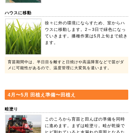
ハウスに移動
徐々に外の環境にならすため、室からハ
ウスに移動します。2～3日で緑色になっ
ていきます。播種作業は5月上旬まで続き
ます。
育苗期間中は、半日目を離すと日焼けや高温障害などで苗がダ
メに可能性があるので、温度管理に大変気を遣います。
4月〜5月 田植え準備〜田植え
畦塗り
このころから育苗と田んぼの準備を同時
に進めます。まずは畦塗り。畦が乾燥で
ヒビ割れていると水漏れの原因となるた