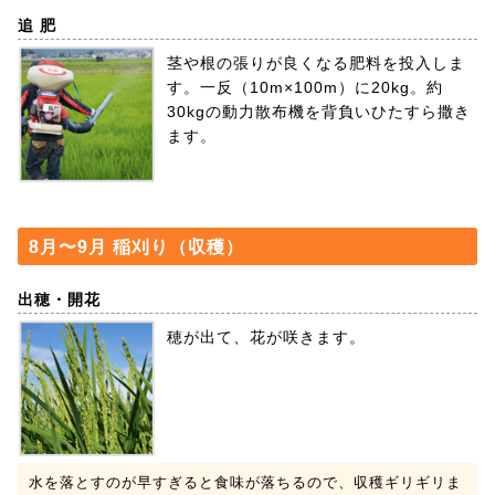
追 肥
茎や根の張りが良くなる肥料を投入しま
す。一反（10m×100m）に20kg。約
30kgの動力散布機を背負いひたすら撒き
ます。
8月〜9月 稲刈り（収穫）
出穂・開花
穂が出て、花が咲きます。
水を落とすのが早すぎると食味が落ちるので、収穫ギリギリま