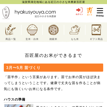
滋賀県湖北地域にある近江の小さな米農家百匠屋
toggl
navig
商品一覧
玄米・白米
雑穀米
もち米
ギフト商品
百匠屋のお米ができるまで
3月〜5月 苗づくり
「苗半作」という言葉があります。苗でお米の質がほぼ決ま
ってしまうということです。健康で丈夫な苗を作ることが病
気にも強くいいお米になる条件です。
ハウスの準備